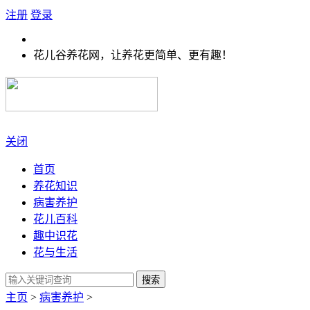
注册
登录
花儿谷养花网，让养花更简单、更有趣！
关闭
首页
养花知识
病害养护
花儿百科
趣中识花
花与生活
搜索
主页
>
病害养护
>