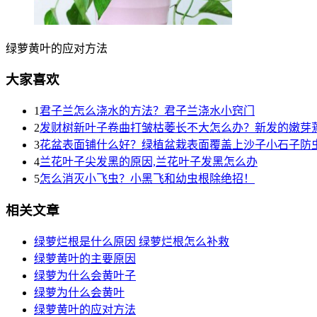
绿萝黄叶的应对方法
大家喜欢
1
君子兰怎么浇水的方法？君子兰浇水小窍门
2
发财树新叶子卷曲打皱枯萎长不大怎么办？新发的嫩芽
3
花盆表面铺什么好？绿植盆栽表面覆盖上沙子小石子防
4
兰花叶子尖发黑的原因,兰花叶子发黑怎么办
5
怎么消灭小飞虫？小黑飞和幼虫根除绝招！
相关文章
绿萝烂根是什么原因 绿萝烂根怎么补救
绿萝黄叶的主要原因
绿萝为什么会黄叶子
绿萝为什么会黄叶
绿萝黄叶的应对方法