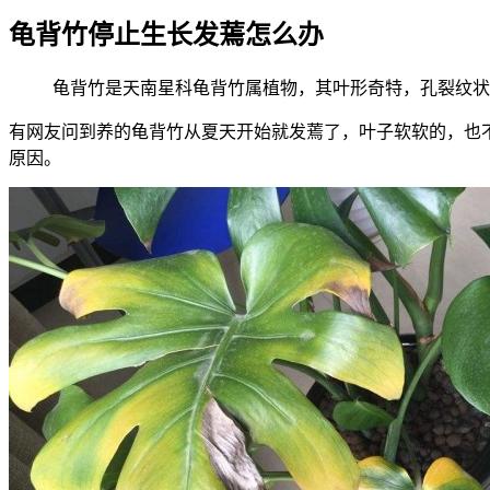
龟背竹停止生长发蔫怎么办
龟背竹是天南星科龟背竹属植物，其叶形奇特，孔裂纹状
有网友问到养的龟背竹从夏天开始就发蔫了，叶子软软的，也
原因。