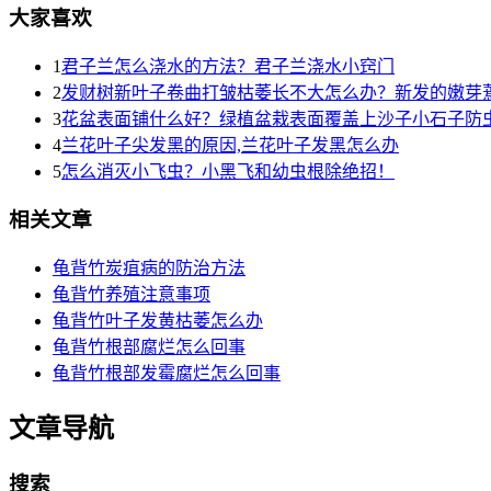
大家喜欢
1
君子兰怎么浇水的方法？君子兰浇水小窍门
2
发财树新叶子卷曲打皱枯萎长不大怎么办？新发的嫩芽
3
花盆表面铺什么好？绿植盆栽表面覆盖上沙子小石子防
4
兰花叶子尖发黑的原因,兰花叶子发黑怎么办
5
怎么消灭小飞虫？小黑飞和幼虫根除绝招！
相关文章
龟背竹炭疽病的防治方法
龟背竹养殖注意事项
龟背竹叶子发黄枯萎怎么办
龟背竹根部腐烂怎么回事
龟背竹根部发霉腐烂怎么回事
文章导航
搜索