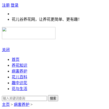
注册
登录
花儿谷养花网，让养花更简单、更有趣！
关闭
首页
养花知识
病害养护
花儿百科
趣中识花
花与生活
搜索
主页
>
病害养护
>