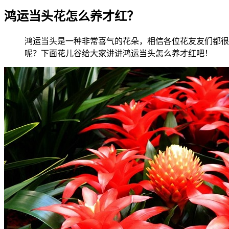
鸿运当头花怎么养才红？
鸿运当头是一种非常喜气的花朵，相信各位花友友们都很
呢？下面花儿谷给大家讲讲鸿运当头怎么养才红吧！