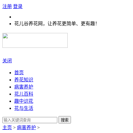
注册
登录
花儿谷养花网，让养花更简单、更有趣！
关闭
首页
养花知识
病害养护
花儿百科
趣中识花
花与生活
搜索
主页
>
病害养护
>