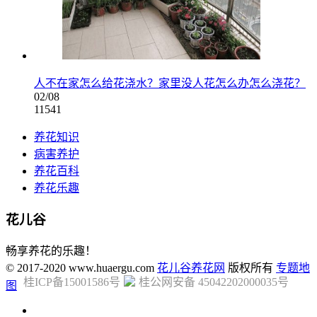
人不在家怎么给花浇水？家里没人花怎么办怎么浇花？
02/08
11541
养花知识
病害养护
养花百科
养花乐趣
花儿谷
畅享养花的乐趣！
© 2017-2020 www.huaergu.com
花儿谷养花网
版权所有
专题地
桂ICP备15001586号
桂公网安备 45042202000035号
图