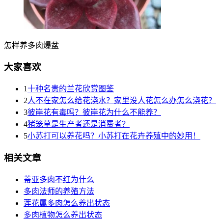
怎样养多肉爆盆
大家喜欢
1
十种名贵的兰花欣赏图鉴
2
人不在家怎么给花浇水？家里没人花怎么办怎么浇花？
3
彼岸花有毒吗？彼岸花为什么不能养？
4
猪笼草是生产者还是消费者？
5
小苏打可以养花吗？小苏打在花卉养殖中的妙用！
相关文章
蒂亚多肉不红为什么
多肉法师的养殖方法
莲花属多肉怎么养出状态
多肉植物怎么养出状态