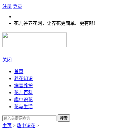
注册
登录
花儿谷养花网，让养花更简单、更有趣！
关闭
首页
养花知识
病害养护
花儿百科
趣中识花
花与生活
搜索
主页
>
趣中识花
>