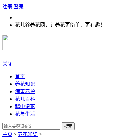
注册
登录
花儿谷养花网，让养花更简单、更有趣！
关闭
首页
养花知识
病害养护
花儿百科
趣中识花
花与生活
搜索
主页
>
养花知识
>