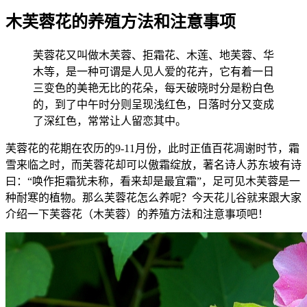
木芙蓉花的养殖方法和注意事项
芙蓉花又叫做木芙蓉、拒霜花、木莲、地芙蓉、华
木等，是一种可谓是人见人爱的花卉，它有着一日
三变色的美艳无比的花朵，每天破晓时分是粉白色
的，到了中午时分则呈现浅红色，日落时分又变成
了深红色，常常让人留恋其中。
芙蓉花的花期在农历的9-11月份，此时正值百花凋谢时节，霜
雪来临之时，而芙蓉花却可以傲霜绽放，著名诗人苏东坡有诗
曰：“唤作拒霜犹未称，看来却是最宜霜”，足可见木芙蓉是一
种耐寒的植物。那么芙蓉花怎么养呢？今天花儿谷就来跟大家
介绍一下芙蓉花（木芙蓉）的养殖方法和注意事项吧！