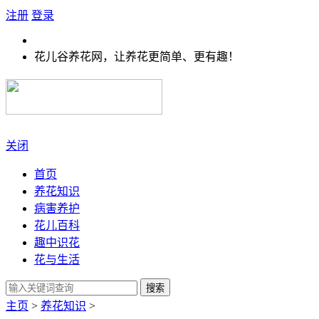
注册
登录
花儿谷养花网，让养花更简单、更有趣！
关闭
首页
养花知识
病害养护
花儿百科
趣中识花
花与生活
搜索
主页
>
养花知识
>