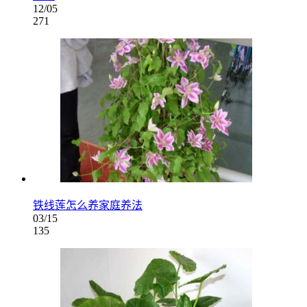
12/05
271
铁线莲怎么养家庭养法
03/15
135