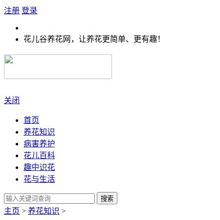
注册
登录
花儿谷养花网，让养花更简单、更有趣！
关闭
首页
养花知识
病害养护
花儿百科
趣中识花
花与生活
搜索
主页
>
养花知识
>