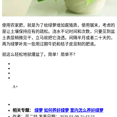
使用农家肥，就是为了给绿萝增加腐殖质，使用锯末，考虑的
是让土壤保持应有的疏松。浇水不记时间和次数，只要见到盆
土表层稍微见干，立马就把它浇透。间隔半月或者二十天的，
再为绿萝补充一些用过期牛奶和桔子皮沤制的肥液。
就这么轻松地就爆盆了。简单！简单不？
A+
相关专题：
绿萝
如何养好绿萝
室内怎么养好绿萝
作者：花二姑 发表日期：2020-03-09 21:42:23