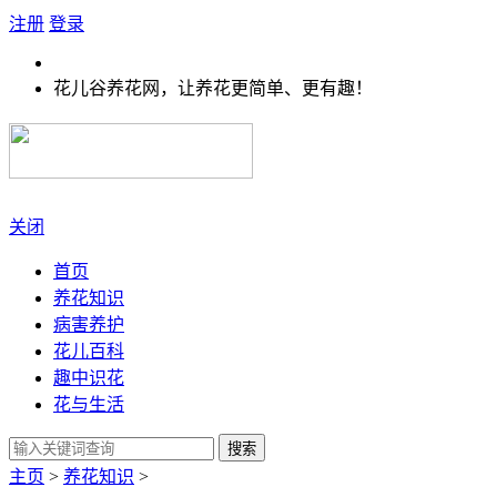
注册
登录
花儿谷养花网，让养花更简单、更有趣！
关闭
首页
养花知识
病害养护
花儿百科
趣中识花
花与生活
搜索
主页
>
养花知识
>