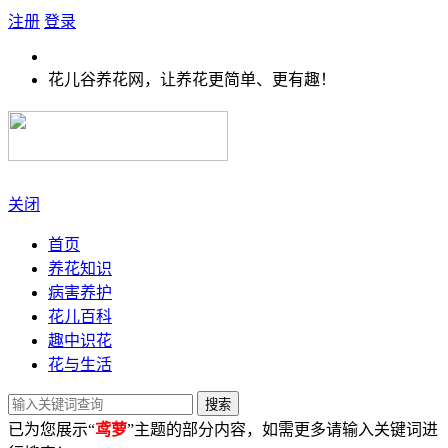
注册
登录
花儿谷养花网，让养花更简单、更有趣！
关闭
首页
养花知识
病害养护
花儿百科
趣中识花
花与生活
搜索
已为您展示“
鸢萝
”主题的部分内容，如需更多请输入关键词进