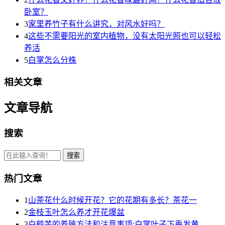
卧室？
3
家里养竹子有什么讲究，对风水好吗？
4
这些不需要阳光的室内植物，没有太阳光照也可以轻松
养活
5
白掌怎么分株
相关文章
文章导航
搜索
热门文章
1
山茶花什么时候开花？它的花期有多长？茶花一
2
金枝玉叶怎么养才开花爆盆
3
白鹤芋的养殖方法和注意事项:白掌叶子下垂发黄