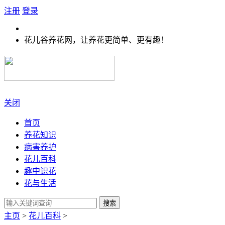
注册
登录
花儿谷养花网，让养花更简单、更有趣！
关闭
首页
养花知识
病害养护
花儿百科
趣中识花
花与生活
搜索
主页
>
花儿百科
>