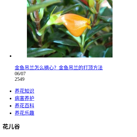
金鱼吊兰怎么摘心？金鱼吊兰的打顶方法
06/07
2549
养花知识
病害养护
养花百科
养花乐趣
花儿谷