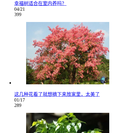
幸福树适合在室内养吗？
04/21
399
这几种花看了就想摘下来放家里，太美了
01/17
289