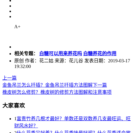
A+
相关专题：
白糖可以用来养花吗
白糖养花的作用
原创
作者：花二姑 来源：花儿谷 发表日期：2019-03-17
19:32:00
上一篇
金鱼吊兰怎么扦插？金鱼吊兰扦插方法图解
下一篇
橡皮树怎么修剪？橡皮树的修剪方法图解和注意事项
大家喜欢
1
富贵竹养几根才最好？单数还是双数养几支最旺运、旺
财风水好？
2
什么花香又好养？什么花香味最好闻？什么花香适合放