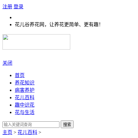
注册
登录
花儿谷养花网，让养花更简单、更有趣！
关闭
首页
养花知识
病害养护
花儿百科
趣中识花
花与生活
搜索
主页
>
花儿百科
>