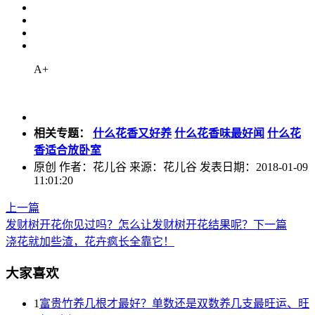
A+
相关专题：
什么花香又好养
什么花香味最好闻
什么花
香适合放卧室
原创
作者：花儿谷 来源：花儿谷 发表日期：2018-01-09
11:01:20
上一篇
发财树开花你见过吗？怎么让发财树开花结果呢？
下一篇
浇花就加些渣，花卉疯长全靠它！
大家喜欢
1
富贵竹养几根才最好？单数还是双数养几支最旺运、旺