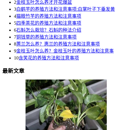
2
金枝玉叶怎么养才开花爆盆
3
白鹤芋的养殖方法和注意事项:白掌叶子下垂发黄
4
猫眼竹芋的养殖方法和注意事项
5
四季茶花的养殖方法和注意事项
6
石斛怎么栽培？石斛的种法介绍
7
铜钱草的养殖方法和注意事项
8
蕙兰怎么养？惠兰的养殖方法和注意事项
9
金枝玉叶怎么养？金枝玉叶的养殖方法和注意事
10
含笑花的养殖方法和注意事项
最新文章