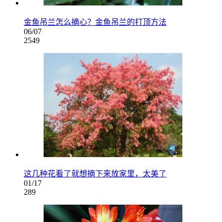
金鱼吊兰怎么摘心？金鱼吊兰的打顶方法
06/07
2549
这几种花看了就想摘下来放家里，太美了
01/17
289