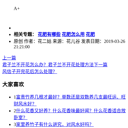
A+
相关专题：
花肥有哪些
花肥怎么用
花肥
原创
作者：花二姑 来源：花儿谷 发表日期：2019-03-26
21:21:00
上一篇
君子兰不开花怎么办？君子兰不开花处理方法
下一篇
风信子开完花后怎么处理？
大家喜欢
1
富贵竹养几根才最好？单数还是双数养几支最旺运、旺
财风水好？
2
什么花香又好养？什么花香味最好闻？什么花香适合放
卧室？
3
家里养竹子有什么讲究，对风水好吗？