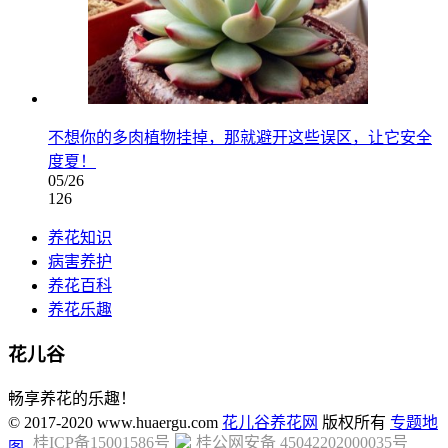
不想你的多肉植物挂掉，那就避开这些误区，让它安全
度夏！
05/26
126
养花知识
病害养护
养花百科
养花乐趣
花儿谷
畅享养花的乐趣！
© 2017-2020 www.huaergu.com
花儿谷养花网
版权所有
专题地
桂ICP备15001586号
桂公网安备 45042202000035号
图