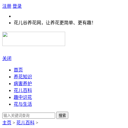
注册
登录
花儿谷养花网，让养花更简单、更有趣！
关闭
首页
养花知识
病害养护
花儿百科
趣中识花
花与生活
搜索
主页
>
花儿百科
>