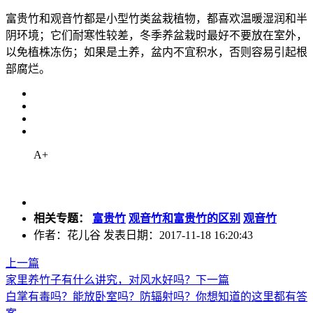
富贵竹和观音竹都是小型竹类盆栽植物，都喜欢温暖湿润和半
阴环境；它们耐寒性较差，冬季养盆栽时最好不要放在室外，
以免植株冻伤；如果是土养，盆内不宜积水，否则容易引起根
部腐烂。
A+
相关专题：
富贵竹
观音竹和富贵竹的区别
观音竹
作者：花儿谷 发表日期：2017-11-18 16:20:43
上一篇
家里养竹子有什么讲究，对风水好吗？
下一篇
白掌有毒吗？能放卧室吗？防辐射吗？你想知道的这里都有答