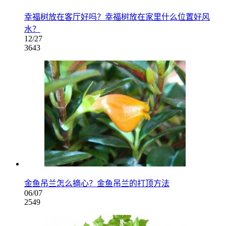
幸福树放在客厅好吗？幸福树放在家里什么位置好风
水？
12/27
3643
金鱼吊兰怎么摘心？金鱼吊兰的打顶方法
06/07
2549