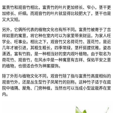
富贵竹和观音竹相比，富贵竹的叶片更加修长、窄小，茎干更
加修长、纤细。而观音竹的叶片就显得比较肥大了，茎干也是
又大又短。
另外，它俩所代表的植物文化也有所不同。富贵竹被寄于了吉
祥如意的寓意，将它种在室内可以为家里带来财运，为家人旺
学业、旺事业。相比之下，观音竹又名荷花竹、莲花竹，是近
几年才被引进，其粗生粗长，四季常绿，茎杆挺拔优雅，姿态
潇洒，富有竹韵，是一种相当好的室内观叶植物。由于取名为
荷花竹、观音竹，在风水中是一种寓意有吉祥、保佑平安之意
的植物，也很适合作为神案摆饰。
除了外形与植物文化不同，观音竹除了指与富贵竹高度相似的
观音竹外，还是丛生型竹子凤尾竹的别称。这种竹子适于在庭
院中墙隅、屋角、门旁种植，当然也可以当成小型盆栽养在室
内。