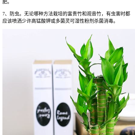
肥。
7、防虫。无论哪种方法栽培的富贵竹和观音竹，有虫害时都
应该喷洒少许高锰酸钾或多菌灵可湿性粉剂杀菌消毒。