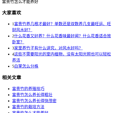
富贵竹怎么才能养好
大家喜欢
1
富贵竹养几根才最好？单数还是双数养几支最旺运、旺
财风水好？
2
什么花香又好养？什么花香味最好闻？什么花香适合放
卧室？
3
家里养竹子有什么讲究，对风水好吗？
4
这些不需要阳光的室内植物，没有太阳光照也可以轻松
养活
5
白掌怎么分株
相关文章
富贵竹的养殖技巧
富贵竹怎么养长得粗壮
富贵竹怎么养长得快茂密
富贵竹的栽培方法
富贵竹怎么才能养好