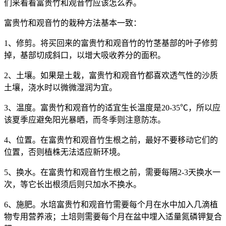
们来看看富贵竹和观音竹应该怎么养。
富贵竹和观音竹的栽种方法基本一致：
1、修剪。将买回来的富贵竹和观音竹的竹茎基部的叶子修剪
掉，基部切成斜口，以增大吸收养分的面积。
2、土壤。如果是土栽，富贵竹和观音竹都喜欢透气性的沙质
土壤，浇水时以微微湿润为宜。
3、温度。富贵竹和观音竹的适宜生长温度是20-35℃，所以应
该夏季应避免阳光暴晒，而冬季则注意防冻。
4、位置。在富贵竹和观音竹生根之前，最好不要移动它们的
位置，否则植株无法适应新环境。
5、换水。在富贵竹和观音竹生根之前，需要每隔2-3天换水一
次，等它长出根须后则只加水不换水。
6、施肥。水培富贵竹和观音竹需要每个月在水中加入几滴植
物专用营养液；土培则需要每个月在盆中埋入适量氮磷钾复合