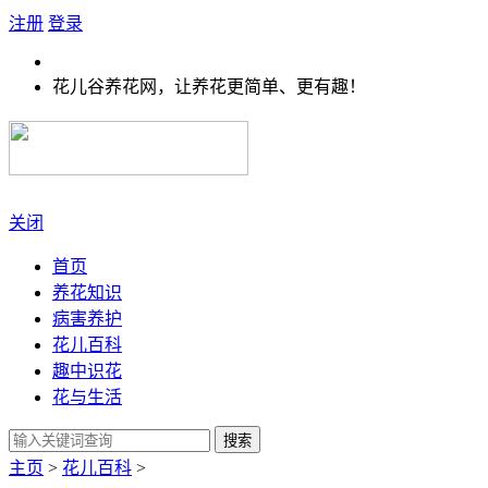
注册
登录
花儿谷养花网，让养花更简单、更有趣！
关闭
首页
养花知识
病害养护
花儿百科
趣中识花
花与生活
搜索
主页
>
花儿百科
>