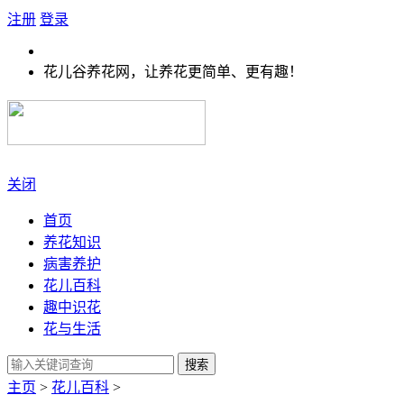
注册
登录
花儿谷养花网，让养花更简单、更有趣！
关闭
首页
养花知识
病害养护
花儿百科
趣中识花
花与生活
搜索
主页
>
花儿百科
>