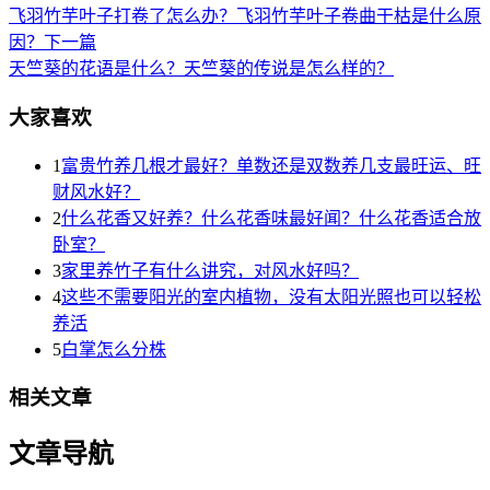
飞羽竹芋叶子打卷了怎么办？飞羽竹芋叶子卷曲干枯是什么原
因？
下一篇
天竺葵的花语是什么？天竺葵的传说是怎么样的？
大家喜欢
1
富贵竹养几根才最好？单数还是双数养几支最旺运、旺
财风水好？
2
什么花香又好养？什么花香味最好闻？什么花香适合放
卧室？
3
家里养竹子有什么讲究，对风水好吗？
4
这些不需要阳光的室内植物，没有太阳光照也可以轻松
养活
5
白掌怎么分株
相关文章
文章导航