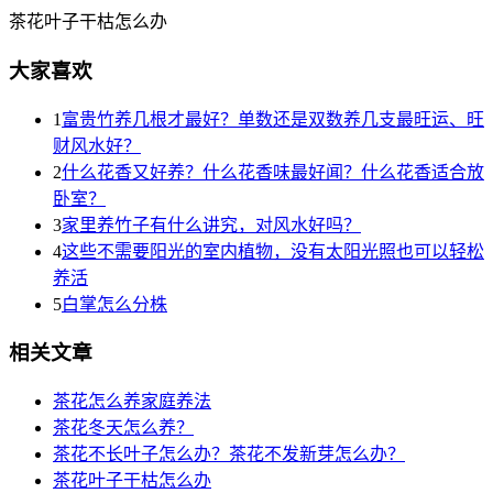
茶花叶子干枯怎么办
大家喜欢
1
富贵竹养几根才最好？单数还是双数养几支最旺运、旺
财风水好？
2
什么花香又好养？什么花香味最好闻？什么花香适合放
卧室？
3
家里养竹子有什么讲究，对风水好吗？
4
这些不需要阳光的室内植物，没有太阳光照也可以轻松
养活
5
白掌怎么分株
相关文章
茶花怎么养家庭养法
茶花冬天怎么养？
茶花不长叶子怎么办？茶花不发新芽怎么办？
茶花叶子干枯怎么办