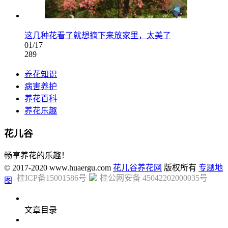
这几种花看了就想摘下来放家里，太美了
01/17
289
养花知识
病害养护
养花百科
养花乐趣
花儿谷
畅享养花的乐趣！
© 2017-2020 www.huaergu.com
花儿谷养花网
版权所有
专题地
桂ICP备15001586号
桂公网安备 45042202000035号
图
文章目录