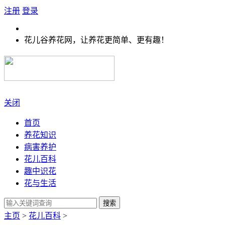
注册
登录
花儿谷养花网，让养花更简单、更有趣！
关闭
首页
养花知识
病害养护
花儿百科
趣中识花
花与生活
搜索
主页
>
花儿百科
>