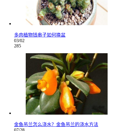
多肉植物钱串子如何换盆
03/02
285
金鱼吊兰怎么浇水？金鱼吊兰的浇水方法
07/28