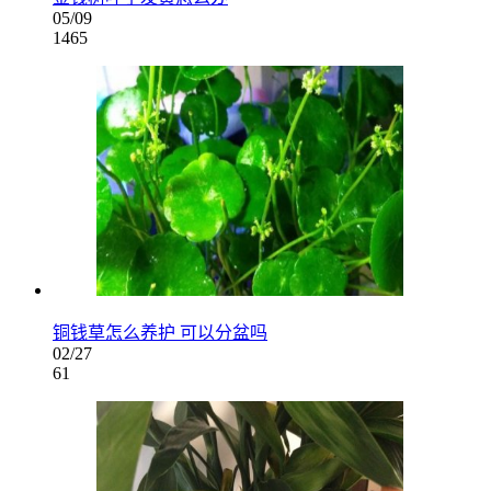
05/09
1465
铜钱草怎么养护 可以分盆吗
02/27
61