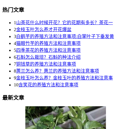
热门文章
1
山茶花什么时候开花？它的花期有多长？茶花一
2
金枝玉叶怎么养才开花爆盆
3
白鹤芋的养殖方法和注意事项:白掌叶子下垂发黄
4
猫眼竹芋的养殖方法和注意事项
5
四季茶花的养殖方法和注意事项
6
石斛怎么栽培？石斛的种法介绍
7
铜钱草的养殖方法和注意事项
8
蕙兰怎么养？惠兰的养殖方法和注意事项
9
金枝玉叶怎么养？金枝玉叶的养殖方法和注意事
10
含笑花的养殖方法和注意事项
最新文章