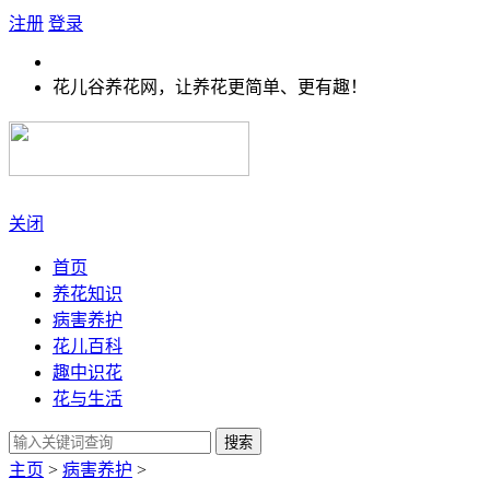
注册
登录
花儿谷养花网，让养花更简单、更有趣！
关闭
首页
养花知识
病害养护
花儿百科
趣中识花
花与生活
搜索
主页
>
病害养护
>