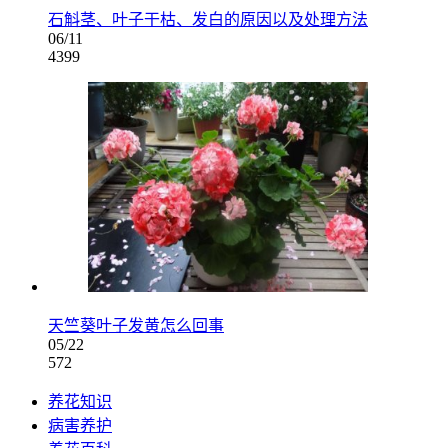
石斛茎、叶子干枯、发白的原因以及处理方法
06/11
4399
天竺葵叶子发黄怎么回事
05/22
572
养花知识
病害养护