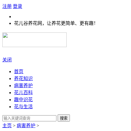
注册
登录
花儿谷养花网，让养花更简单、更有趣！
关闭
首页
养花知识
病害养护
花儿百科
趣中识花
花与生活
搜索
主页
>
病害养护
>