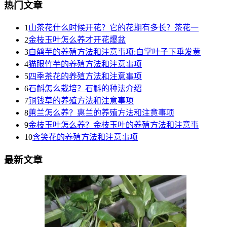
热门文章
1
山茶花什么时候开花？它的花期有多长？茶花一
2
金枝玉叶怎么养才开花爆盆
3
白鹤芋的养殖方法和注意事项:白掌叶子下垂发黄
4
猫眼竹芋的养殖方法和注意事项
5
四季茶花的养殖方法和注意事项
6
石斛怎么栽培？石斛的种法介绍
7
铜钱草的养殖方法和注意事项
8
蕙兰怎么养？惠兰的养殖方法和注意事项
9
金枝玉叶怎么养？金枝玉叶的养殖方法和注意事
10
含笑花的养殖方法和注意事项
最新文章