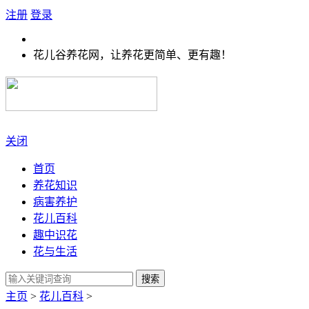
注册
登录
花儿谷养花网，让养花更简单、更有趣！
关闭
首页
养花知识
病害养护
花儿百科
趣中识花
花与生活
搜索
主页
>
花儿百科
>