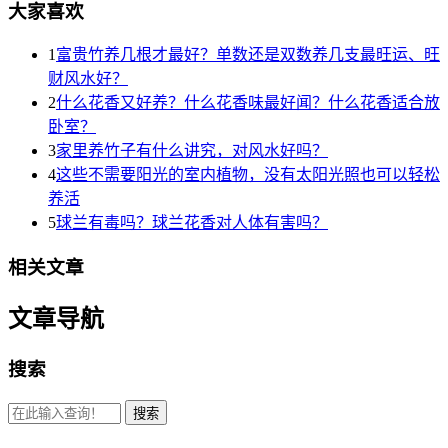
大家喜欢
1
富贵竹养几根才最好？单数还是双数养几支最旺运、旺
财风水好？
2
什么花香又好养？什么花香味最好闻？什么花香适合放
卧室？
3
家里养竹子有什么讲究，对风水好吗？
4
这些不需要阳光的室内植物，没有太阳光照也可以轻松
养活
5
球兰有毒吗？球兰花香对人体有害吗？
相关文章
文章导航
搜索