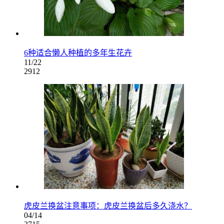
6种适合懒人种植的多年生花卉
11/22
2912
虎皮兰换盆注意事项：虎皮兰换盆后多久浇水？
04/14