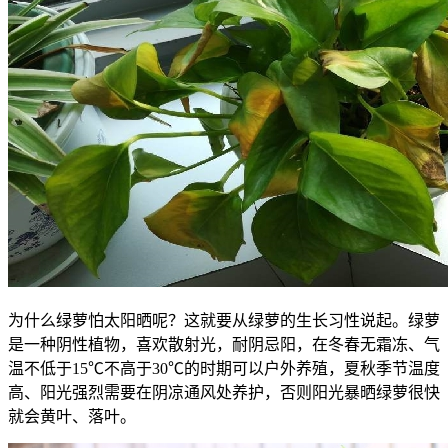
为什么绿萝怕太阳晒呢？这就要从绿萝的生长习性说起。绿萝
是一种阴性植物，喜欢散射光，耐阴忌阳，在冬春无霜冻、气
温不低于15℃不高于30℃的时期可以户外养殖，夏秋季节温度
高、阳光强烈需要在阴凉通风处养护，否则阳光暴晒绿萝很快
就会黄叶、落叶。