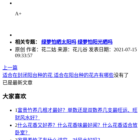
A+
相关专题：
绿萝怕晒太阳吗
绿萝怕阳光晒吗
原创
作者：花二姑 来源：花儿谷 发表日期：2021-07-15
09:33:57
上一篇
适合在封闭阳台种的花 适合在阳台种的花卉有哪些
没有了
已是最新文章
大家喜欢
1
富贵竹养几根才最好？单数还是双数养几支最旺运、旺
财风水好？
2
什么花香又好养？什么花香味最好闻？什么花香适合放
卧室？