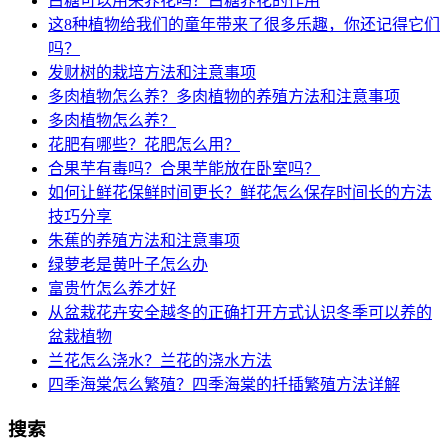
白糖可以用来养花吗？白糖养花的作用
这8种植物给我们的童年带来了很多乐趣，你还记得它们
吗？
发财树的栽培方法和注意事项
多肉植物怎么养？多肉植物的养殖方法和注意事项
多肉植物怎么养？
花肥有哪些？花肥怎么用？
合果芋有毒吗？合果芋能放在卧室吗？
如何让鲜花保鲜时间更长？鲜花怎么保存时间长的方法
技巧分享
朱蕉的养殖方法和注意事项
绿萝老是黄叶子怎么办
富贵竹怎么养才好
从盆栽花卉安全越冬的正确打开方式认识冬季可以养的
盆栽植物
兰花怎么浇水？兰花的浇水方法
四季海棠怎么繁殖？四季海棠的扦插繁殖方法详解
搜索