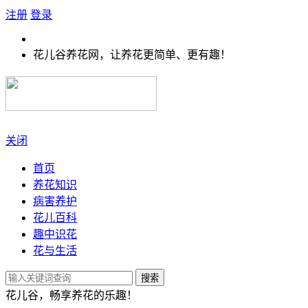
注册
登录
花儿谷养花网，让养花更简单、更有趣！
关闭
首页
养花知识
病害养护
花儿百科
趣中识花
花与生活
搜索
花儿谷，畅享养花的乐趣！