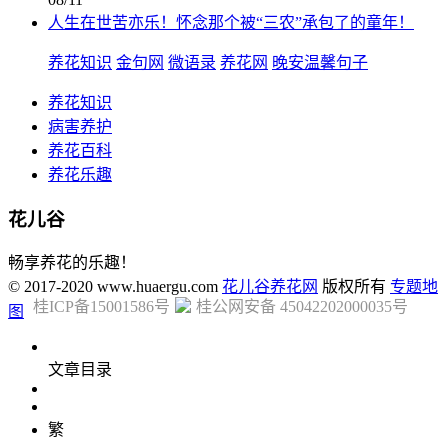
人生在世苦亦乐！怀念那个被“三农”承包了的童年！
养花知识
金句网
微语录
养花网
晚安温馨句子
养花知识
病害养护
养花百科
养花乐趣
花儿谷
畅享养花的乐趣！
© 2017-2020 www.huaergu.com
花儿谷养花网
版权所有
专题地
桂ICP备15001586号
桂公网安备 45042202000035号
图
文章目录
繁